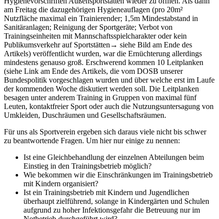
Hygienevorschriften Außensportstätten wieder zu öffnen. Als dann
am Freitag die dazugehörigen Hygieneauflagen (pro 20m²
Nutzfläche maximal ein Trainierender; 1,5m Mindestabstand in
Sanitäranlagen; Reinigung der Sportgeräte; Verbot von
Trainingseinheiten mit Mannschaftsspielcharakter oder kein
Publikumsverkehr auf Sportstätten→ siehe Bild am Ende des
Artikels) veröffentlicht wurden, war die Ernüchterung allerdings
mindestens genauso groß. Erschwerend kommen 10 Leitplanken
(siehe Link am Ende des Artikels, die vom DOSB unserer
Bundespolitik vorgeschlagen wurden und über welche erst im Laufe
der kommenden Woche diskutiert werden soll. Die Leitplanken
besagen unter anderem Training in Gruppen von maximal fünf
Leuten, kontaktfreier Sport oder auch die Nutzungsuntersagung von
Umkleiden, Duschräumen und Gesellschaftsräumen.
Für uns als Sportverein ergeben sich daraus viele nicht bis schwer
zu beantwortende Fragen. Um hier nur einige zu nennen:
Ist eine Gleichbehandlung der einzelnen Abteilungen beim
Einstieg in den Trainingsbetrieb möglich?
Wie bekommen wir die Einschränkungen im Trainingsbetrieb
mit Kindern organisiert?
Ist ein Trainingsbetrieb mit Kindern und Jugendlichen
überhaupt zielführend, solange in Kindergärten und Schulen
aufgrund zu hoher Infektionsgefahr die Betreuung nur im
Notbetrieb durchgeführt wird?