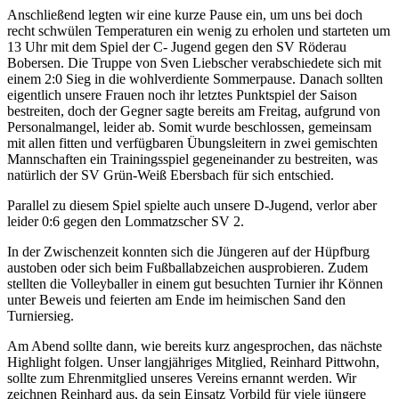
Anschließend legten wir eine kurze Pause ein, um uns bei doch
recht schwülen Temperaturen ein wenig zu erholen und starteten um
13 Uhr mit dem Spiel der C- Jugend gegen den SV Röderau
Bobersen. Die Truppe von Sven Liebscher verabschiedete sich mit
einem 2:0 Sieg in die wohlverdiente Sommerpause. Danach sollten
eigentlich unsere Frauen noch ihr letztes Punktspiel der Saison
bestreiten, doch der Gegner sagte bereits am Freitag, aufgrund von
Personalmangel, leider ab. Somit wurde beschlossen, gemeinsam
mit allen fitten und verfügbaren Übungsleitern in zwei gemischten
Mannschaften ein Trainingsspiel gegeneinander zu bestreiten, was
natürlich der SV Grün-Weiß Ebersbach für sich entschied.
Parallel zu diesem Spiel spielte auch unsere D-Jugend, verlor aber
leider 0:6 gegen den Lommatzscher SV 2.
In der Zwischenzeit konnten sich die Jüngeren auf der Hüpfburg
austoben oder sich beim Fußballabzeichen ausprobieren. Zudem
stellten die Volleyballer in einem gut besuchten Turnier ihr Können
unter Beweis und feierten am Ende im heimischen Sand den
Turniersieg.
Am Abend sollte dann, wie bereits kurz angesprochen, das nächste
Highlight folgen. Unser langjähriges Mitglied, Reinhard Pittwohn,
sollte zum Ehrenmitglied unseres Vereins ernannt werden. Wir
zeichnen Reinhard aus, da sein Einsatz Vorbild für viele jüngere