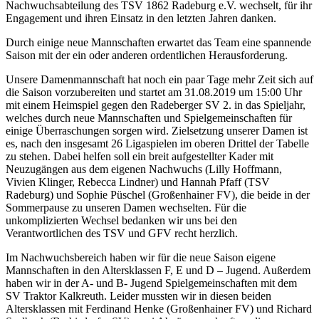
Nachwuchsabteilung des TSV 1862 Radeburg e.V. wechselt, für ihr
Engagement und ihren Einsatz in den letzten Jahren danken.
Durch einige neue Mannschaften erwartet das Team eine spannende
Saison mit der ein oder anderen ordentlichen Herausforderung.
Unsere Damenmannschaft hat noch ein paar Tage mehr Zeit sich auf
die Saison vorzubereiten und startet am 31.08.2019 um 15:00 Uhr
mit einem Heimspiel gegen den Radeberger SV 2. in das Spieljahr,
welches durch neue Mannschaften und Spielgemeinschaften für
einige Überraschungen sorgen wird. Zielsetzung unserer Damen ist
es, nach den insgesamt 26 Ligaspielen im oberen Drittel der Tabelle
zu stehen. Dabei helfen soll ein breit aufgestellter Kader mit
Neuzugängen aus dem eigenen Nachwuchs (Lilly Hoffmann,
Vivien Klinger, Rebecca Lindner) und Hannah Pfaff (TSV
Radeburg) und Sophie Püschel (Großenhainer FV), die beide in der
Sommerpause zu unseren Damen wechselten. Für die
unkomplizierten Wechsel bedanken wir uns bei den
Verantwortlichen des TSV und GFV recht herzlich.
Im Nachwuchsbereich haben wir für die neue Saison eigene
Mannschaften in den Altersklassen F, E und D – Jugend. Außerdem
haben wir in der A- und B- Jugend Spielgemeinschaften mit dem
SV Traktor Kalkreuth. Leider mussten wir in diesen beiden
Altersklassen mit Ferdinand Henke (Großenhainer FV) und Richard