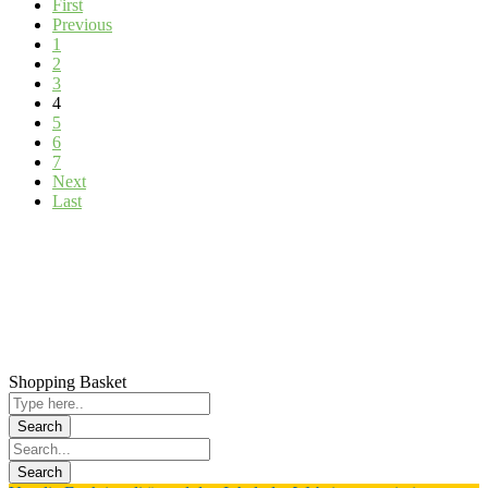
First
Previous
1
2
3
4
5
6
7
Next
Last
Impressum
Datenschutz
Anfahrt
Shopping Basket
Verein
Satzung
Kreissportbund Meißen