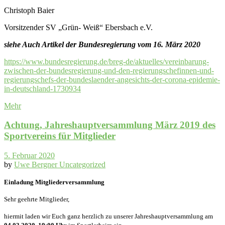
Christoph Baier
Vorsitzender SV „Grün- Weiß“ Ebersbach e.V.
siehe Auch Artikel der Bundesregierung vom 16. März 2020
https://www.bundesregierung.de/breg-de/aktuelles/vereinbarung-
zwischen-der-bundesregierung-und-den-regierungschefinnen-und-
regierungschefs-der-bundeslaender-angesichts-der-corona-epidemie-
in-deutschland-1730934
Mehr
Achtung, Jahreshauptversammlung März 2019 des
Sportvereins für Mitglieder
5. Februar 2020
by
Uwe Bergner
Uncategorized
Einladung Mitgliederversammlung
Sehr geehrte Mitglieder,
hiermit laden wir Euch ganz herzlich zu unserer Jahreshauptversammlung am