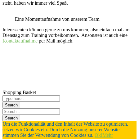
steht, haben wir immer viel Spaß.
Eine Momentaufnahme von unserem Team.
Interessenten können gerne zu uns kommen, also einfach mal am
Dienstag zum Training vorbeikommen. Ansonsten ist auch eine
Kontaktaufnahme
per Mail möglich.
Impressum
Datenschutz
Anfahrt
Shopping Basket
Verein
Satzung
Kreissportbund Meißen
Um die Funktionalität und den Inhalt der Website zu optimieren,
setzen wir Cookies ein. Durch die Nutzung unserer Website
stimmen Sie der Verwendung von Cookies zu.
Ok!
Mehr